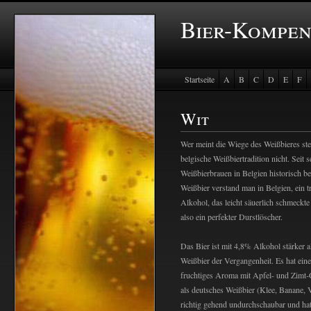
Bier-Kompe
Startseite
A
B
C
D
E
F
Baustein Store
Wit
Wer meint die Wiege des Weißbieres ste
belgische Weißbiertradition nicht. Seit 
Weißbierbrauen in Belgien historisch bel
Weißbier verstand man in Belgien, ein t
Alkohol, das leicht säuerlich schmeckte
also ein perfekter Durstlöscher.
Das Bier ist mit 4,8% Alkohol stärker al
Weißbier der Vergangenheit. Es hat ei
fruchtiges Aroma mit Apfel- und Zimt-G
als deutsches Weißbier (Klee, Banane, Van
richtig gehend undurchschaubar und ha