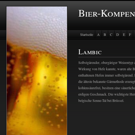
Bier-Kompe
Startseite
A
B
C
D
E
F
Baustein Store
Lambic
Selbstgärender, obergäriger Weizentyp 
Wirkung von Hefe kannte, waren alle Bi
enthaltenen Hefen immer selbstgärend. 
die älteste bekannte Gärmethode erzeug
kohlensäurefrei, besitzen eine säuerlich
erdigen Geschmack. Die wichtigste Hers
belgische Senne-Tal bei Brüssel.